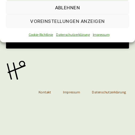
akzeptieren und diesen Inhalt zu
ABLEHNEN
aktivieren
VOREINSTELLUNGEN ANZEIGEN
Cookie-Richtlinie
Datenschutzerklärung
Impressum
Kontakt
Impressum
Datenschutzerklärung