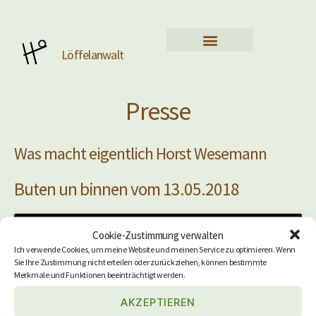
Löffelanwalt
Presse
Was macht eigentlich Horst Wesemann
Buten un binnen vom 13.05.2018
Cookie-Zustimmung verwalten
Ich verwende Cookies, um meine Website und meinen Service zu optimieren. Wenn
Sie Ihre Zustimmung nicht erteilen oder zurückziehen, können bestimmte
Merkmale und Funktionen beeinträchtigt werden.
AKZEPTIEREN
Klicken Sie, um Marketing Cookies zu